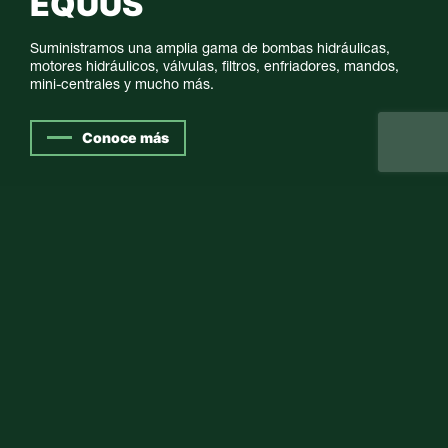
Líder en fabricación de válvulas de cartucho hidráulico de
alto rendimiento, que controlan la fuerza, la velocidad y el
movimiento como componentes integrales en sistemas de
energía hidráulica.
Conoce más